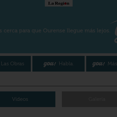
s cerca para que Ourense llegue más lejos.
Las Obras
Habla.
Más
Vídeos
Galería