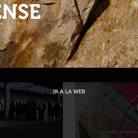
as obras de la variante
Tui la única ciudad con 
viajeros
30-11-2021
IR A LA WEB