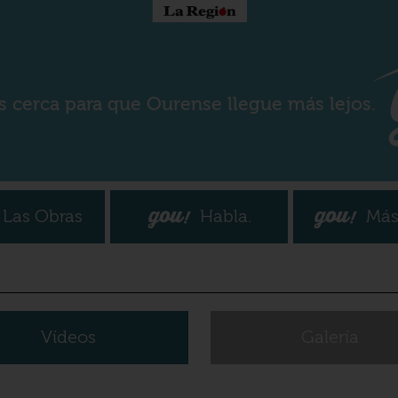
s cerca para que Ourense llegue más lejos.
Las Obras
Habla.
Más
Vídeos
Galería