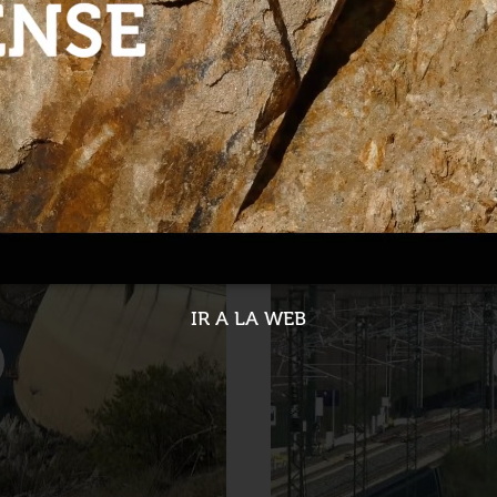
uebas en Extremadura
As obras da Variante No
08-04-2022
IR A LA WEB