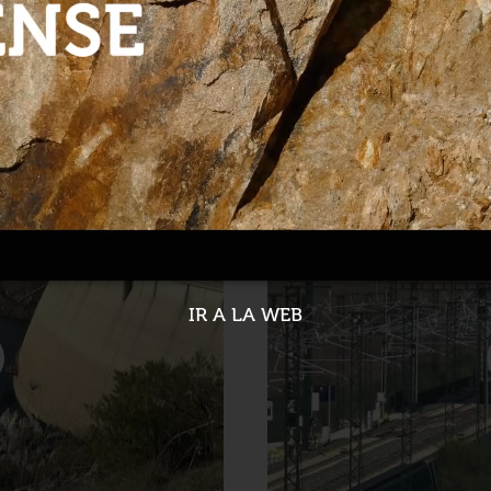
uebas en Extremadura
As obras da Variante No
08-04-2022
IR A LA WEB