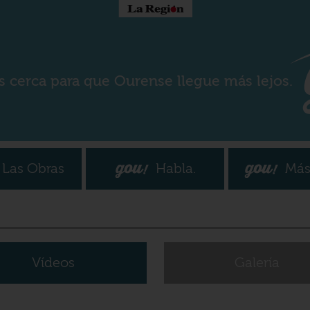
s cerca para que Ourense llegue más lejos.
Las Obras
Habla.
Más
Vídeos
Galería