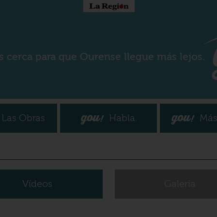
s cerca para que Ourense llegue más lejos.
Las Obras
Habla.
Más
Vídeos
Galería