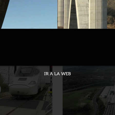
ubestacion de As Portas
Nuevo retraso del contr
línea gallega
22-05-2022
IR A LA WEB