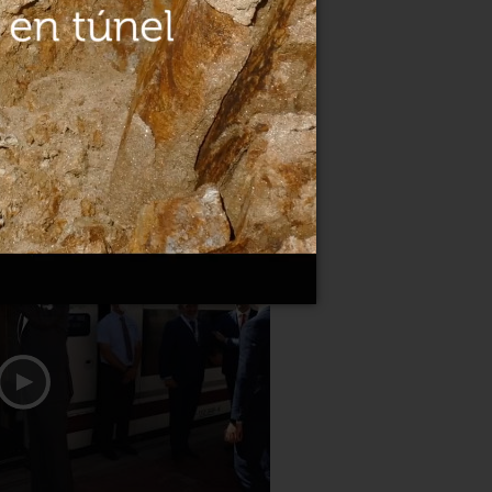
 realizaran el
V gallega