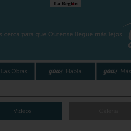
s cerca para que Ourense llegue más lejos.
Las Obras
Habla.
Más
Vídeos
Galería