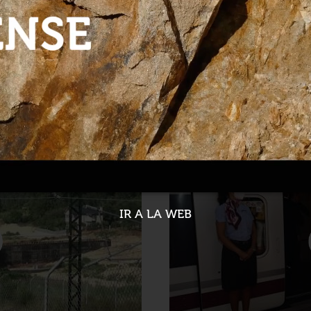
iento de Vilavella en A
Copasa, Cosfesa y Neopul
mantenimiento de la LA
31-07-2022
IR A LA WEB