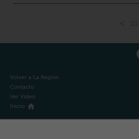
<
10
Volver a La Región
Contacto
Ver Vídeo
Inicio