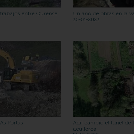
os trabajos entre Ourense
Un año de obras en la va
30-01-2023
As Portas
Adif cambio el túnel de 
acuíferos