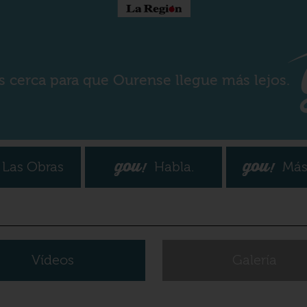
s cerca para que Ourense llegue más lejos.
Las Obras
Habla.
Más
Vídeos
Galería