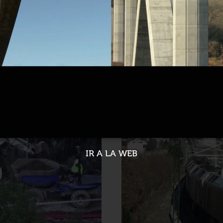
bestación de As Portas
Adif lícita el proyecto p
Padornelo
28-02-2023
IR A LA WEB