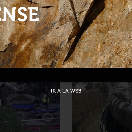
bestación de As Portas
Adif lícita el proyecto p
Padornelo
28-02-2023
IR A LA WEB