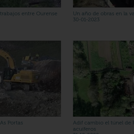
os trabajos entre Ourense
Un año de obras en la va
30-01-2023
As Portas
Adif cambio el túnel de 
acuíferos