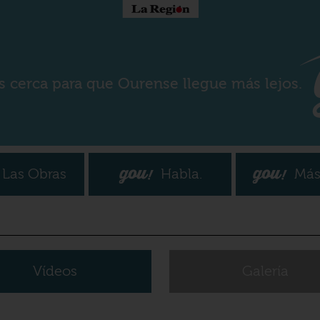
s cerca para que Ourense llegue más lejos.
Las Obras
Habla.
Más
Vídeos
Galería