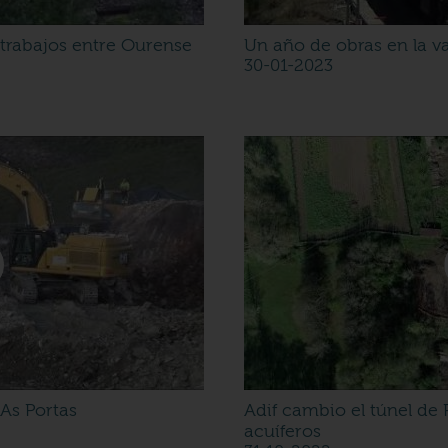
os trabajos entre Ourense
Un año de obras en la va
30-01-2023
As Portas
Adif cambio el túnel de 
acuíferos