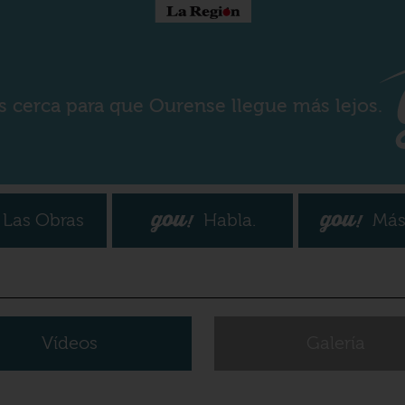
s cerca para que Ourense llegue más lejos.
Las Obras
Habla.
Más
Vídeos
Galería