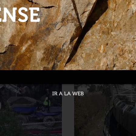
bestación de As Portas
Adif lícita el proyecto p
Padornelo
28-02-2023
IR A LA WEB